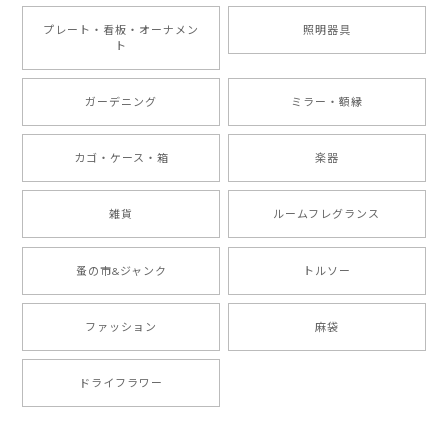
プレート・看板・オーナメン
照明器具
ト
ガーデニング
ミラー・額縁
カゴ・ケース・箱
楽器
雑貨
ルームフレグランス
蚤の市&ジャンク
トルソー
ファッション
麻袋
ドライフラワー