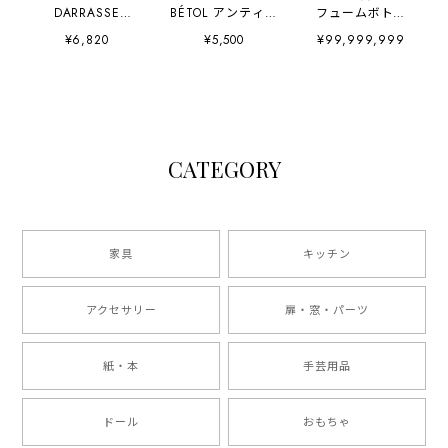
DARRASSE
BÉTOL アンティー
フュームボトル
FRÈRES アンティ
クボトル
Guerlain ビーボ
¥6,820
¥5,500
¥99,999,999
ークボトル
トル
CATEGORY
家具
キッチン
アクセサリー
扉・窓・パーツ
紙・本
手芸用品
ドール
おもちゃ