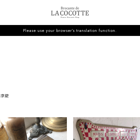
Please use your browser’s translation function.
南京錠