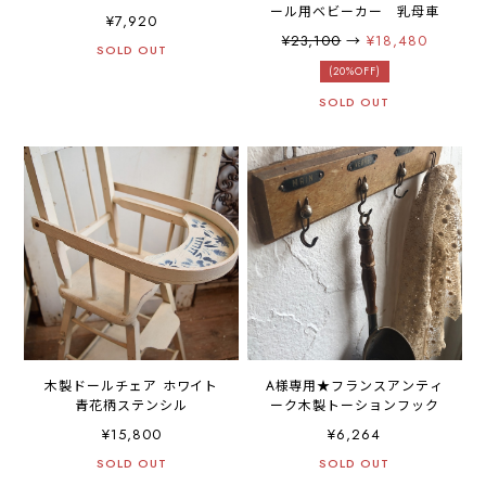
ール用ベビーカー 乳母車
¥7,920
¥23,100
→
¥18,480
SOLD OUT
(20%OFF)
SOLD OUT
木製ドールチェア ホワイト
A様専用★フランスアンティ
青花柄ステンシル
ーク木製トーションフック
¥15,800
¥6,264
SOLD OUT
SOLD OUT