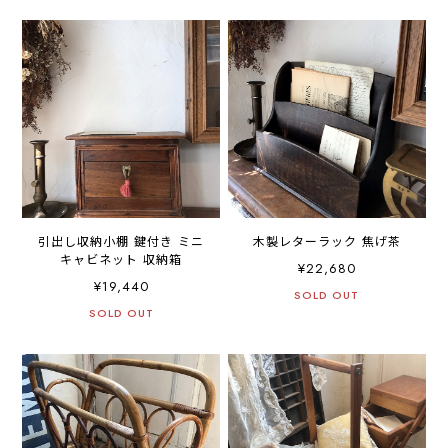
引出し収納小棚 鍵付き ミニ
木製レターラック 焦げ茶
キャビネット 収納箱
¥22,680
¥19,440
SOLD OUT
SOLD OUT