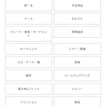
紙・本
手芸用品
ドール
おもちゃ
プレート・看板・オーナメン
照明器具
ト
ガーデニング
ミラー・額縁
カゴ・ケース・箱
楽器
雑貨
ルームフレグランス
蚤の市&ジャンク
トルソー
ファッション
麻袋