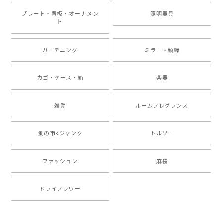
プレート・看板・オーナメン
照明器具
ト
ガーデニング
ミラー・額縁
カゴ・ケース・箱
楽器
雑貨
ルームフレグランス
蚤の市&ジャンク
トルソー
ファッション
麻袋
ドライフラワー