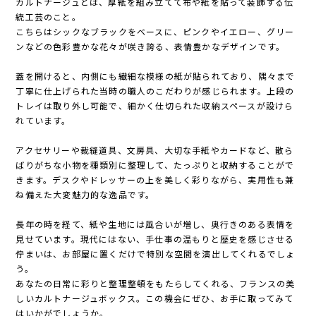
カルトナージュとは、厚紙を組み立てて布や紙を貼って装飾する伝
統工芸のこと。
こちらはシックなブラックをベースに、ピンクやイエロー、グリー
ンなどの色彩豊かな花々が咲き誇る、表情豊かなデザインです。
蓋を開けると、内側にも繊細な模様の紙が貼られており、隅々まで
丁寧に仕上げられた当時の職人のこだわりが感じられます。上段の
トレイは取り外し可能で、細かく仕切られた収納スペースが設けら
れています。
アクセサリーや裁縫道具、文房具、大切な手紙やカードなど、散ら
ばりがちな小物を種類別に整理して、たっぷりと収納することがで
きます。デスクやドレッサーの上を美しく彩りながら、実用性も兼
ね備えた大変魅力的な逸品です。
長年の時を経て、紙や生地には風合いが増し、奥行きのある表情を
見せています。現代にはない、手仕事の温もりと歴史を感じさせる
佇まいは、お部屋に置くだけで特別な空間を演出してくれるでしょ
う。
あなたの日常に彩りと整理整頓をもたらしてくれる、フランスの美
しいカルトナージュボックス。この機会にぜひ、お手に取ってみて
はいかがでしょうか。