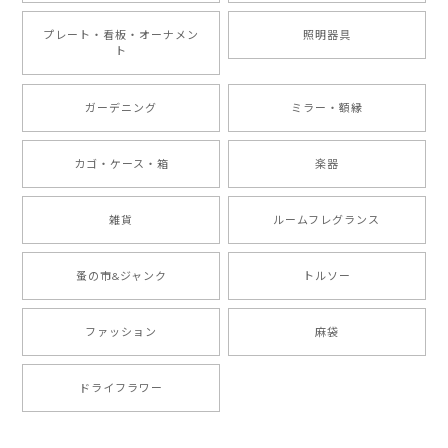
プレート・看板・オーナメン
照明器具
ト
ガーデニング
ミラー・額縁
カゴ・ケース・箱
楽器
雑貨
ルームフレグランス
蚤の市&ジャンク
トルソー
ファッション
麻袋
ドライフラワー