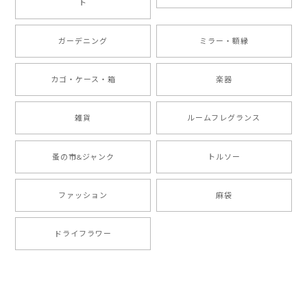
ト
ガーデニング
ミラー・額縁
カゴ・ケース・箱
楽器
雑貨
ルームフレグランス
蚤の市&ジャンク
トルソー
ファッション
麻袋
ドライフラワー