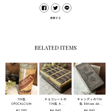
通報する
RELATED ITEMS
TIN缶
チョコレートの
キャンディのTIN
OPOCALCIUM
TIN缶 A.
缶 Bêtises de
Driessen
Cambrai
¥2,090
¥4,840
¥4,840