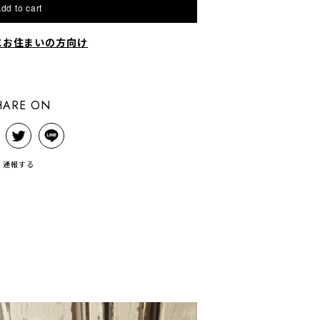
dd to cart
にお住まいの方向け
HARE ON
通報する