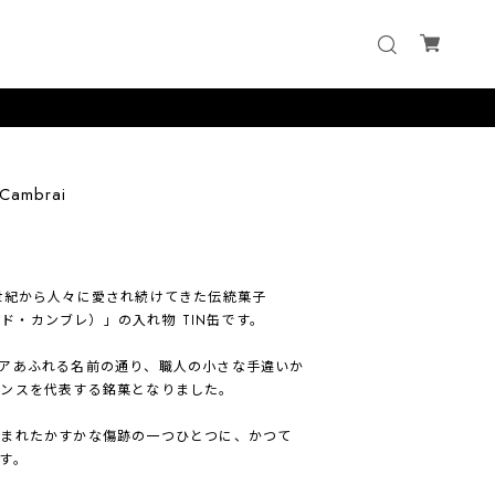
Cambrai
世紀から人々に愛され続けてきた伝統菓子
ィーズ・ド・カンブレ）」の入れ物 TIN缶です。
アあふれる名前の通り、職人の小さな手違いか
ランスを代表する銘菓となりました。
刻まれたかすかな傷跡の一つひとつに、かつて
す。