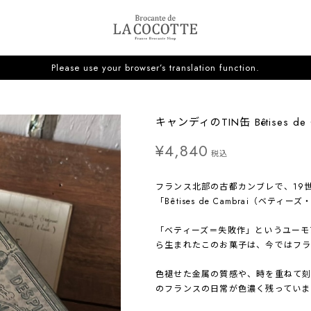
Please use your browser’s translation function.
キャンディのTIN缶 Bêtises de 
¥4,840
税込
フランス北部の古都カンブレで、19
「Bêtises de Cambrai（ベテ
「ベティーズ＝失敗作」というユーモ
ら生まれたこのお菓子は、今ではフ
色褪せた金属の質感や、時を重ねて
のフランスの日常が色濃く残っていま