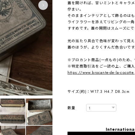
蓋を開ければ、甘いミントとキャラメ
佇まい。
そのままインテリアとして飾るのはも
ライフラワーを添えてリビングの一角
すすめです。蓋の開閉はスムーズにで
光の当たり具合で色味が変わって見え
蓋のほうが、よりくすんだ色合いです
※ブロカント商品(一点もの)のため
※特定商取引法をご一読の上、ご購
https://www.brocante-de-la-cocotte
サイズ(約)：W17.3 H4.7 D8.3cm
数量
Internationa