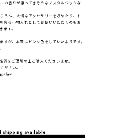
ルの香りが漂ってきそうなノスタルジックな
ちろん、大切なアクセサリーを収めたり、ド
を彩る小物入れとしてお使いいただくのもお
きます。
ますが、本来はピンク色をしていたようです。
。
、性質をご理解の上ご購入くださいませ。
入ください。
.jp/law
l shipping available