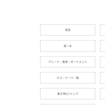
家具
紙・本
プレート・看板・オーナメント
カゴ・ケース・箱
蚤の市&ジャンク