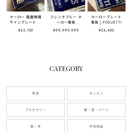
ホーロー 路面標識
フレンチブルー ホ
ホーロープレート
サインプレート 琺
ーロー看板
看板 J.FOGLIETTI
瑯 エナメル
Camille Nicolas
¥23,100
¥99,999,999
¥26,400
CATEGORY
家具
キッチン
アクセサリー
扉・窓・パーツ
紙・本
手芸用品