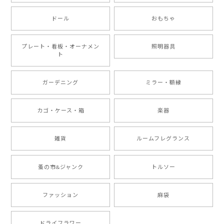
ドール
おもちゃ
プレート・看板・オーナメン
照明器具
ト
ガーデニング
ミラー・額縁
カゴ・ケース・箱
楽器
雑貨
ルームフレグランス
蚤の市&ジャンク
トルソー
ファッション
麻袋
ドライフラワー