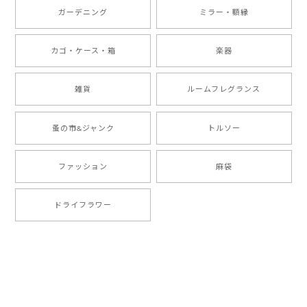
ガーデニング
ミラー・額縁
カゴ・ケース・箱
楽器
雑貨
ルームフレグランス
蚤の市&ジャンク
トルソー
ファッション
麻袋
ドライフラワー