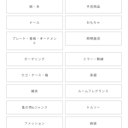
紙・本
手芸用品
ドール
おもちゃ
プレート・看板・オーナメン
照明器具
ト
ガーデニング
ミラー・額縁
カゴ・ケース・箱
楽器
雑貨
ルームフレグランス
蚤の市&ジャンク
トルソー
ファッション
麻袋