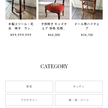
木製スツール・花
子供椅子 キッズチ
ドール用ハイチェ
台 椅子 ウッド
ェア 赤色 花柄刺
ア
スツール
繍
¥99,999,999
¥44,000
¥34,100
CATEGORY
家具
キッチン
アクセサリー
扉・窓・パーツ