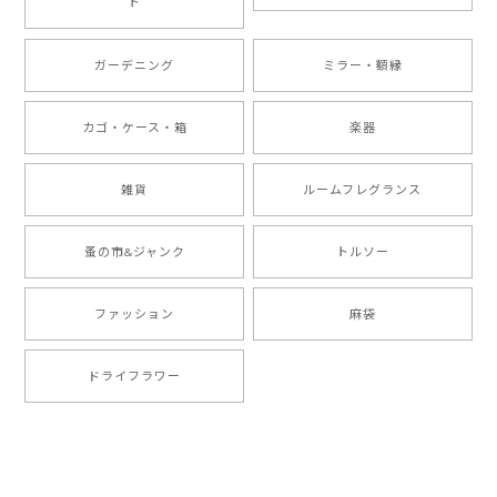
ト
ガーデニング
ミラー・額縁
カゴ・ケース・箱
楽器
雑貨
ルームフレグランス
蚤の市&ジャンク
トルソー
ファッション
麻袋
ドライフラワー