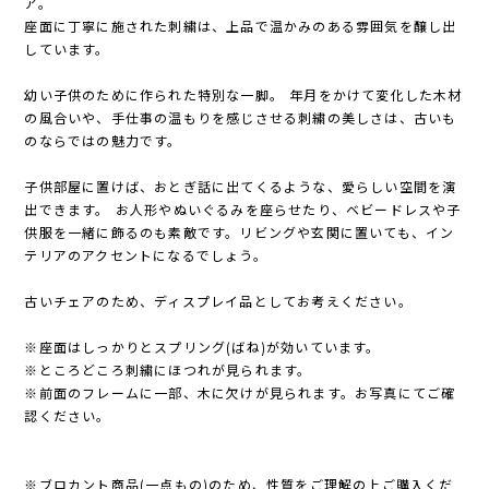
ア。
座面に丁寧に施された刺繍は、上品で温かみのある雰囲気を醸し出
しています。
幼い子供のために作られた特別な一脚。 年月をかけて変化した木材
の風合いや、手仕事の温もりを感じさせる刺繍の美しさは、古いも
のならではの魅力です。
子供部屋に置けば、おとぎ話に出てくるような、愛らしい空間を演
出できます。 お人形やぬいぐるみを座らせたり、ベビードレスや子
供服を一緒に飾るのも素敵です。リビングや玄関に置いても、イン
テリアのアクセントになるでしょう。
古いチェアのため、ディスプレイ品としてお考えください。
※座面はしっかりとスプリング(ばね)が効いています。
※ところどころ刺繍にほつれが見られます。
※前面のフレームに一部、木に欠けが見られます。お写真にてご確
認ください。
※ブロカント商品(一点もの)のため、性質をご理解の上ご購入くだ