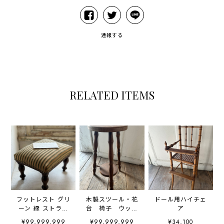
通報する
RELATED ITEMS
フットレスト グリ
木製スツール・花
ドール用ハイチェ
ーン 緑 ストライ
台 椅子 ウッド
ア
プ オットマン
スツール
¥99,999,999
¥99,999,999
¥34,100