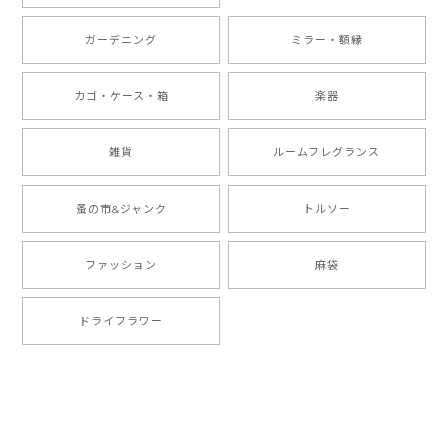
ガーデニング
ミラー・額縁
カゴ・ケース・箱
楽器
雑貨
ルームフレグランス
蚤の市&ジャンク
トルソー
ファッション
麻袋
ドライフラワー