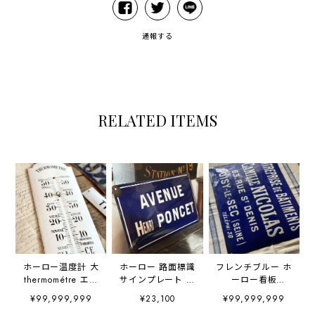
通報する
RELATED ITEMS
ホーロー温度計 大
ホーロー 路面標識
フレンチブルー ホ
thermométre エナ
サインプレート 琺
ーロー看板
メル
瑯 エナメル
Camille Nicolas
¥99,999,999
¥23,100
¥99,999,999