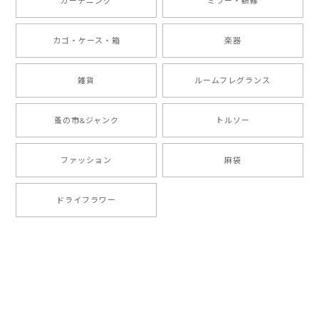
ガーデニング
ミラー・額縁
カゴ・ケース・箱
楽器
雑貨
ルームフレグランス
蚤の市&ジャンク
トルソー
ファッション
麻袋
ドライフラワー