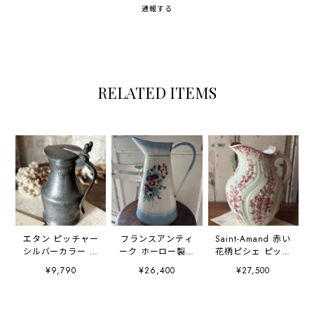
通報する
RELATED ITEMS
エタン ピッチャー
フランスアンティ
Saint-Amand 赤い
シルバーカラー ピ
ーク ホーロー製ピ
花柄ピシェ ピッチ
ューター 小
ッチャー パンジー
ャー 水差し ジャ
¥9,790
¥26,400
¥27,500
柄
グ