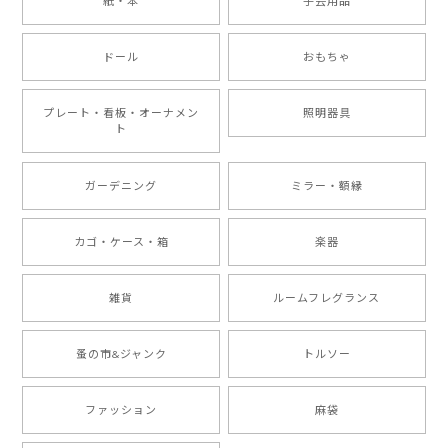
紙・本
手芸用品
ドール
おもちゃ
プレート・看板・オーナメン
照明器具
ト
ガーデニング
ミラー・額縁
カゴ・ケース・箱
楽器
雑貨
ルームフレグランス
蚤の市&ジャンク
トルソー
ファッション
麻袋