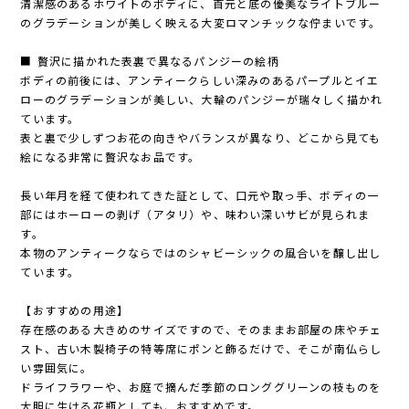
清潔感のあるホワイトのボディに、首元と底の優美なライトブルー
のグラデーションが美しく映える大変ロマンチックな佇まいです。
■ 贅沢に描かれた表裏で異なるパンジーの絵柄
ボディの前後には、アンティークらしい深みのあるパープルとイエ
ローのグラデーションが美しい、大輪のパンジーが瑞々しく描かれ
ています。
表と裏で少しずつお花の向きやバランスが異なり、どこから見ても
絵になる非常に贅沢なお品です。
長い年月を経て使われてきた証として、口元や取っ手、ボディの一
部にはホーローの剥げ（アタリ）や、味わい深いサビが見られま
す。
本物のアンティークならではのシャビーシックの風合いを醸し出し
ています。
【おすすめの用途】
存在感のある大きめのサイズですので、そのままお部屋の床やチェ
スト、古い木製椅子の特等席にポンと飾るだけで、そこが南仏らし
い雰囲気に。
ドライフラワーや、お庭で摘んだ季節のロンググリーンの枝ものを
大胆に生ける花瓶としても、おすすめです。