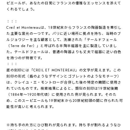
ピエールが、あなたの日常にフランスの優雅なエッセンスを添えて
くれるでしょう。
：：：
Creil et Montereauは、18世紀末からフランスの陶器製造を牽引し
た主要な窯元の一つです。パリに近い場所に拠点を持ち、当時のブ
ルジョワジーを主な顧客として、洗練された「テールドフェール
（Terre de Fer）」と呼ばれる半陶半磁器を主に製造していまし
た。テールドフェールは、普通の陶器よりも丈夫で磁器に近い白色
を持つのが特徴です。
：：：
底の刻印には「CREIL ET MONTEREAU」の文字が見えます。この
刻印の形式（盾のようなデザインとゴブレットのようなモチーフ）
は、クレイユ・エ・モントローが合併した後の特定の期間に使用さ
れていたものです。検索結果によると、類似の刻印は19世紀後期
（1884年〜1920年代頃）に使用された例が見られます。そのた
め、このスーピエールも19世紀末から20世紀初頭の間に作られた可
能性が高いと考えられます。
※持ち手の片方にひび割れが見られます。持ち手が割れるようなひ