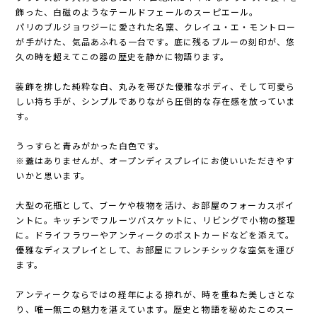
飾った、白磁のようなテールドフェールのスーピエール。
パリのブルジョワジーに愛された名窯、クレイユ・エ・モントロー
が手がけた、気品あふれる一台です。底に残るブルーの刻印が、悠
久の時を超えてこの器の歴史を静かに物語ります。
装飾を排した純粋な白、丸みを帯びた優雅なボディ、そして可愛ら
しい持ち手が、シンプルでありながら圧倒的な存在感を放っていま
す。
うっすらと青みがかった白色です。
※蓋はありませんが、オープンディスプレイにお使いいただきやす
いかと思います。
大型の花瓶として、ブーケや枝物を活け、お部屋のフォーカスポイ
ントに。キッチンでフルーツバスケットに、リビングで小物の整理
に。ドライフラワーやアンティークのポストカードなどを添えて。
優雅なディスプレイとして、お部屋にフレンチシックな空気を運び
ます。
アンティークならではの経年による掠れが、時を重ねた美しさとな
り、唯一無二の魅力を湛えています。歴史と物語を秘めたこのスー