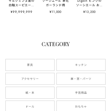
サルグミンヌ窯の
ソーシエール 草花
Digoin ピンクの
白釉スーピエール
ガーランド柄
ソーシエール お花
オフホワイト
のイラスト
¥99,999,999
¥11,000
¥13,200
Digoin
Sarreguemines デ
ィゴワン
CATEGORY
家具
キッチン
アクセサリー
扉・窓・パーツ
紙・本
手芸用品
ドール
おもちゃ