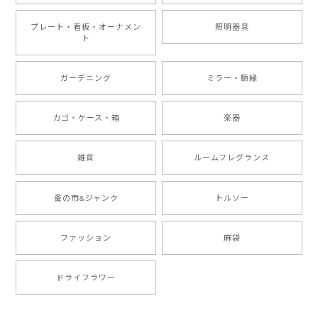
プレート・看板・オーナメン
照明器具
ト
ガーデニング
ミラー・額縁
カゴ・ケース・箱
楽器
雑貨
ルームフレグランス
蚤の市&ジャンク
トルソー
ファッション
麻袋
ドライフラワー