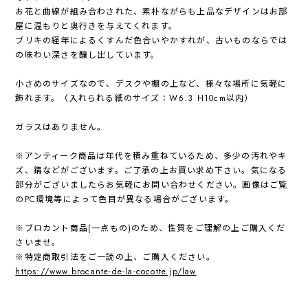
お花と曲線が組み合わされた、素朴ながらも上品なデザインはお部
屋に温もりと奥行きを与えてくれます。
ブリキの経年によるくすんだ色合いやかすれが、古いものならでは
の味わい深さを醸し出しています。
小さめのサイズなので、デスクや棚の上など、様々な場所に気軽に
飾れます。（入れられる紙のサイズ：W6.3 H10cm以内）
ガラスはありません。
※アンティーク商品は年代を積み重ねているため、多少の汚れやキ
ズ、錆などがございます。ご了承の上お買い求め下さい。気になる
部分がございましたらお気軽にお問い合わせください。画像はご覧
のPC環境等によって色目が異なる場合がございます。
※ブロカント商品(一点もの)のため、性質をご理解の上ご購入くだ
さいませ。
※特定商取引法をご一読の上、ご購入ください。
https://www.brocante-de-la-cocotte.jp/law