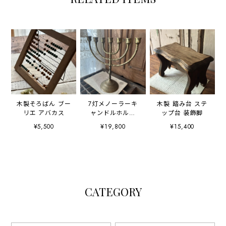
木製そろばん ブー
7灯メノーラーキ
木製 踏み台 ステ
リエ アバカス
ャンドルホルダ
ップ台 装飾脚
ー 燭台
¥5,500
¥19,800
¥15,400
CATEGORY