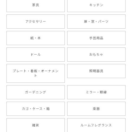
家具
キッチン
アクセサリー
扉・窓・パーツ
紙・本
手芸用品
ドール
おもちゃ
プレート・看板・オーナメン
照明器具
ト
ガーデニング
ミラー・額縁
カゴ・ケース・箱
楽器
雑貨
ルームフレグランス