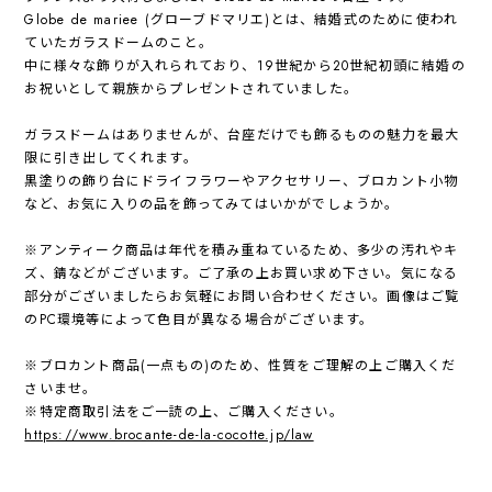
Globe de mariee (グローブドマリエ)とは、結婚式のために使われ
ていたガラスドームのこと。
中に様々な飾りが入れられており、19世紀から20世紀初頭に結婚の
お祝いとして親族からプレゼントされていました。
ガラスドームはありませんが、台座だけでも飾るものの魅力を最大
限に引き出してくれます。
黒塗りの飾り台にドライフラワーやアクセサリー、ブロカント小物
など、お気に入りの品を飾ってみてはいかがでしょうか。
※アンティーク商品は年代を積み重ねているため、多少の汚れやキ
ズ、錆などがございます。ご了承の上お買い求め下さい。気になる
部分がございましたらお気軽にお問い合わせください。画像はご覧
のPC環境等によって色目が異なる場合がございます。
※ブロカント商品(一点もの)のため、性質をご理解の上ご購入くだ
さいませ。
※特定商取引法をご一読の上、ご購入ください。
https://www.brocante-de-la-cocotte.jp/law