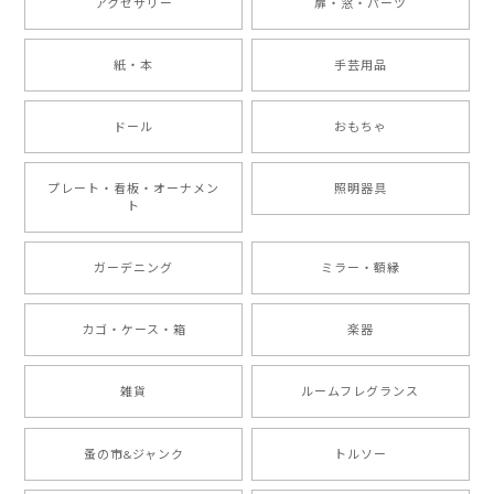
アクセサリー
扉・窓・パーツ
紙・本
手芸用品
ドール
おもちゃ
プレート・看板・オーナメン
照明器具
ト
ガーデニング
ミラー・額縁
カゴ・ケース・箱
楽器
雑貨
ルームフレグランス
蚤の市&ジャンク
トルソー