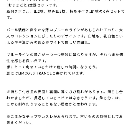
(おままごと)食器セットです。
蓋付きボウル、皿2枚、楕円皿2枚、持ち手付き皿1枚の6点セットで
す。
パール装飾と爽やかな薄いブルーのラインがあしらわれており、大
人のコレクションにぴったりのデザインです。白地も、乳白色とい
えるやや温かみのあるホワイトで優しい雰囲気。
ブルーラインの濃さが一つ一つ微妙に異なりますが、それもまた個
性を感じる良い点です。
手にとって眺めているだけで癒しの時間になりそう。
裏にはLIMOGES FRANCEと書かれています。
※持ち手付き皿の表面と裏面に薄くひび割れがあります。照らし合
わせましたが、貫通しているヒビではなさそうです。飾る分にはこ
こから割れたりすることもない程度かと思われます。
※こまかなチップやカスレがみられます。古いものの特徴としてお
考えください。