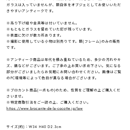
ガラスは入っていませんが、額自体をオブジェとしてお使いいただ
きやすいアンティークです。
※吊り下げ紐や金具等は付いていません。
※もともとガラスを留めていた釘が残っています。
※表面に欠けが数カ所あります。
※撮影に使用している小物は別売りです。額(フレーム)のみの販売
です。
※アンティーク商品は年代を積み重ねているため、多少の汚れやキ
ズ、錆などがございます。ご了承の上お買い求め下さい。気になる
部分がございましたらお気軽にお問い合わせください。画像はご覧
のPC環境等によって色目が異なる場合がございます。
※ブロカント商品(一点もの)のため、性質をご理解の上ご購入くだ
さいませ。
※特定商取引法をご一読の上、ご購入ください。
https://www.brocante-de-la-cocotte.jp/law
サイズ(約)：W34 H40 D2.3cm