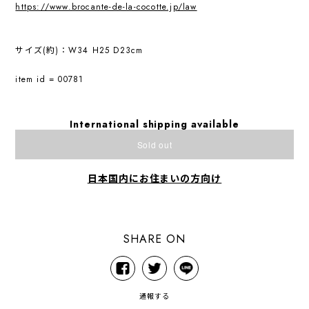
https://www.brocante-de-la-cocotte.jp/law
サイズ(約)：W34 H25 D23cm
item id = 00781
International shipping available
Sold out
日本国内にお住まいの方向け
SHARE ON
通報する