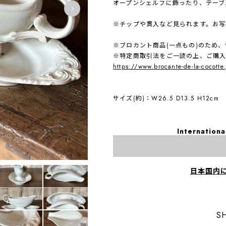
オープンシェルフに飾ったり、テーブ
※チップや貫入など見られます。お写
※ブロカント商品(一点もの)のため
※特定商取引法をご一読の上、ご購
https://www.brocante-de-la-cocotte
サイズ(約)：W26.5 D13.5 H12cm
Internationa
日本国内
S