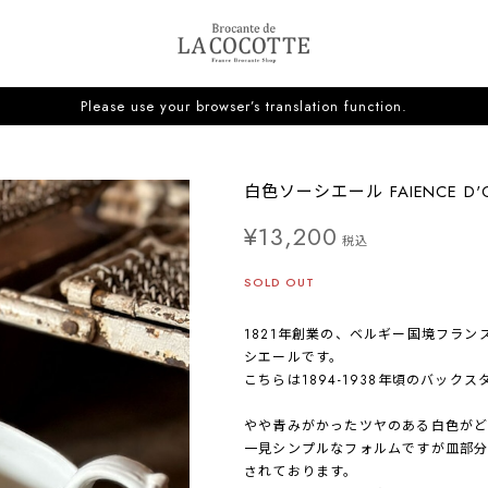
Please use your browser’s translation function.
白色ソーシエール FAIENCE D'O
¥13,200
税込
SOLD OUT
1821年創業の、ベルギー国境フランス
シエールです。
こちらは1894-1938年頃のバック
やや青みがかったツヤのある白色がど
一見シンプルなフォルムですが皿部
されております。