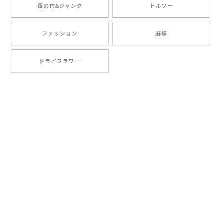
蚤の市&ジャンク
トルソー
ファッション
麻袋
ドライフラワー