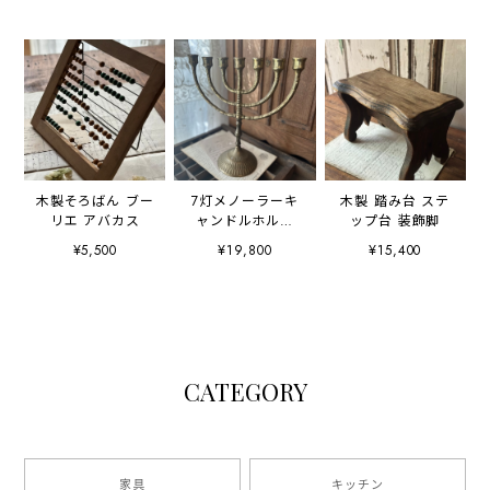
木製そろばん ブー
7灯メノーラーキ
木製 踏み台 ステ
リエ アバカス
ャンドルホルダ
ップ台 装飾脚
ー 燭台
¥5,500
¥19,800
¥15,400
CATEGORY
家具
キッチン