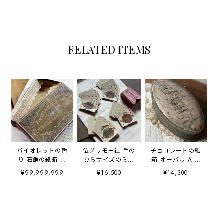
RELATED ITEMS
バイオレットの香
仏グリモー社 手の
チョコレートの紙
り 石鹸の紙箱 ソ
ひらサイズのミニ
箱 オーバル A la
ープボックス
トランプ B.P.
Marquise de
¥99,999,999
¥16,500
¥14,300
GRIMAUD
Sévigné