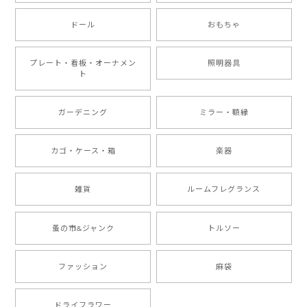
ドール
おもちゃ
プレート・看板・オーナメン
照明器具
ト
ガーデニング
ミラー・額縁
カゴ・ケース・箱
楽器
雑貨
ルームフレグランス
蚤の市&ジャンク
トルソー
ファッション
麻袋
ドライフラワー