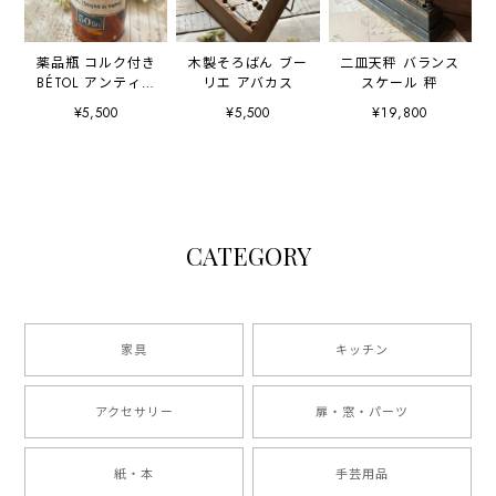
薬品瓶 コルク付き
木製そろばん ブー
二皿天秤 バランス
BÉTOL アンティー
リエ アバカス
スケール 秤
クボトル
¥5,500
¥5,500
¥19,800
CATEGORY
家具
キッチン
アクセサリー
扉・窓・パーツ
紙・本
手芸用品