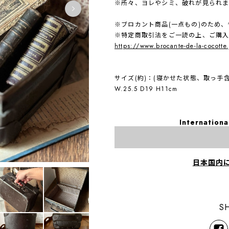
※所々、ヨレやシミ、破れが見られま
※ブロカント商品(一点もの)のため
※特定商取引法をご一読の上、ご購
https://www.brocante-de-la-cocotte
サイズ(約)：(寝かせた状態、取っ手含
W.25.5 D19 H11cm
Internationa
日本国内
S