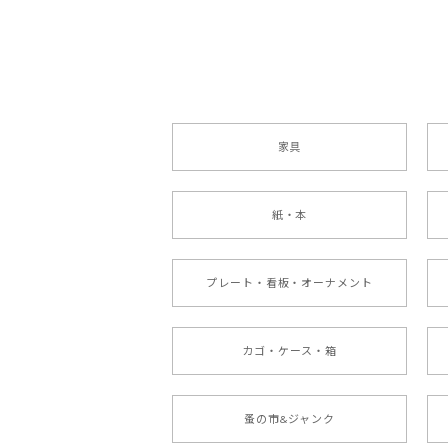
家具
紙・本
プレート・看板・オーナメント
カゴ・ケース・箱
蚤の市&ジャンク