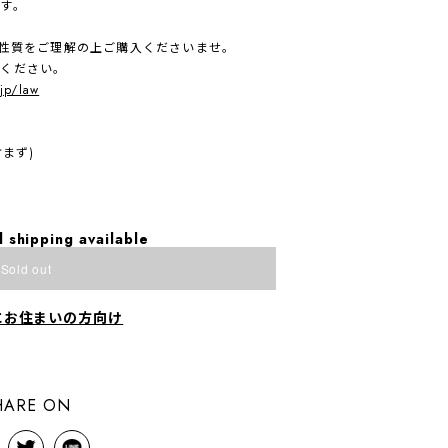
す。
、性質をご理解の上ご購入くださいませ。
入ください。
.jp/law
まず)
l shipping available
Sold out
にお住まいの方向け
HARE ON