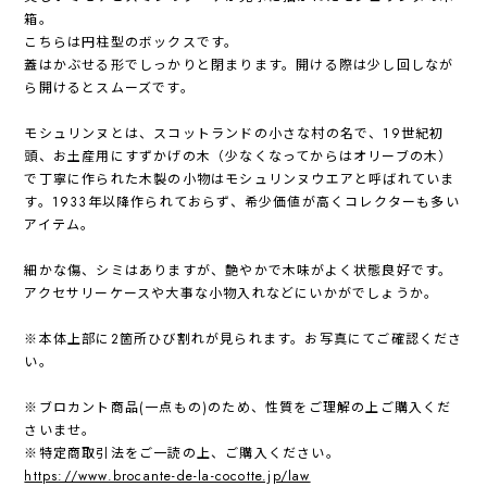
箱。
こちらは円柱型のボックスです。
蓋はかぶせる形でしっかりと閉まります。開ける際は少し回しなが
ら開けるとスムーズです。
モシュリンヌとは、スコットランドの小さな村の名で、19世紀初
頭、お土産用にすずかげの木（少なくなってからはオリーブの木）
で丁寧に作られた木製の小物はモシュリンヌウエアと呼ばれていま
す。1933年以降作られておらず、希少価値が高くコレクターも多い
アイテム。
細かな傷、シミはありますが、艶やかで木味がよく状態良好です。
アクセサリーケースや大事な小物入れなどにいかがでしょうか。
※本体上部に2箇所ひび割れが見られます。お写真にてご確認くださ
い。
※ブロカント商品(一点もの)のため、性質をご理解の上ご購入くだ
さいませ。
※特定商取引法をご一読の上、ご購入ください。
https://www.brocante-de-la-cocotte.jp/law