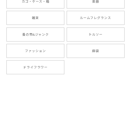
カゴ・ケース・箱
楽器
雑貨
ルームフレグランス
蚤の市&ジャンク
トルソー
ファッション
麻袋
ドライフラワー