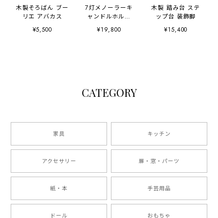
木製そろばん ブー
7灯メノーラーキ
木製 踏み台 ステ
リエ アバカス
ャンドルホルダ
ップ台 装飾脚
ー 燭台
¥5,500
¥19,800
¥15,400
CATEGORY
家具
キッチン
アクセサリー
扉・窓・パーツ
紙・本
手芸用品
ドール
おもちゃ