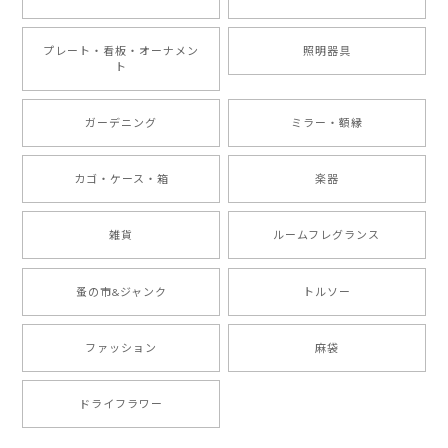
プレート・看板・オーナメン
照明器具
ト
ガーデニング
ミラー・額縁
カゴ・ケース・箱
楽器
雑貨
ルームフレグランス
蚤の市&ジャンク
トルソー
ファッション
麻袋
ドライフラワー