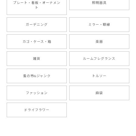
プレート・看板・オーナメン
照明器具
ト
ガーデニング
ミラー・額縁
カゴ・ケース・箱
楽器
雑貨
ルームフレグランス
蚤の市&ジャンク
トルソー
ファッション
麻袋
ドライフラワー