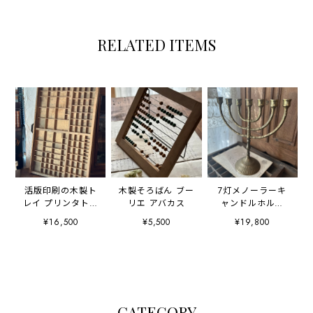
RELATED ITEMS
活版印刷の木製ト
木製そろばん ブー
7灯メノーラーキ
レイ プリンタトレ
リエ アバカス
ャンドルホルダ
イ
ー 燭台
¥16,500
¥5,500
¥19,800
CATEGORY