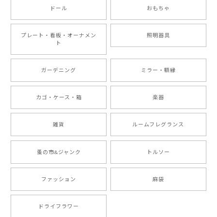
ドール
おもちゃ
プレート・看板・オーナメン
照明器具
ト
ガーデニング
ミラー・額縁
カゴ・ケース・箱
楽器
雑貨
ルームフレグランス
蚤の市&ジャンク
トルソー
ファッション
麻袋
ドライフラワー