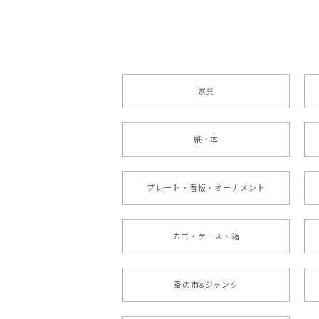
家具
紙・本
プレート・看板・オーナメント
カゴ・ケース・箱
蚤の市&ジャンク