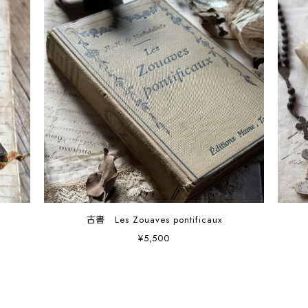
古書 Les Zouaves pontificaux
¥5,500