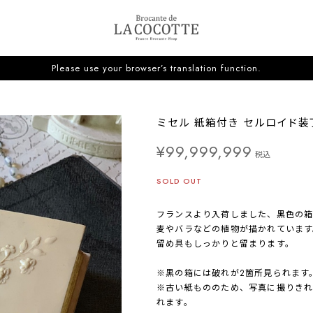
Please use your browser’s translation function.
ミセル 紙箱付き セルロイド装
¥99,999,999
税込
SOLD OUT
フランスより入荷しました、黒色の箱
麦やバラなどの植物が描かれています
留め具もしっかりと留まります。
※黒の箱には破れが2箇所見られます
※古い紙もののため、写真に撮りき
れます。