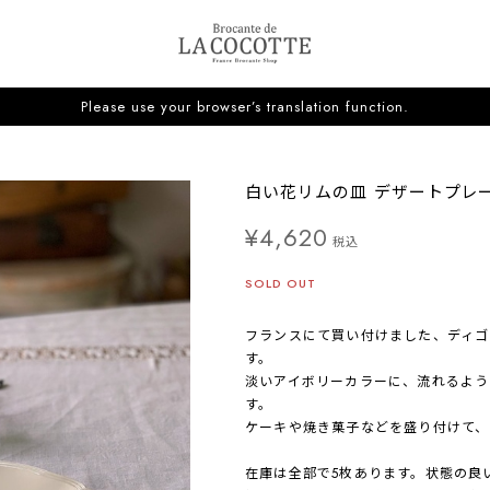
Please use your browser’s translation function.
白い花リムの皿 デザートプレート 平皿
¥4,620
税込
SOLD OUT
フランスにて買い付けました、ディゴ
す。
淡いアイボリーカラーに、流れるよう
す。
ケーキや焼き菓子などを盛り付けて、
在庫は全部で5枚あります。状態の良