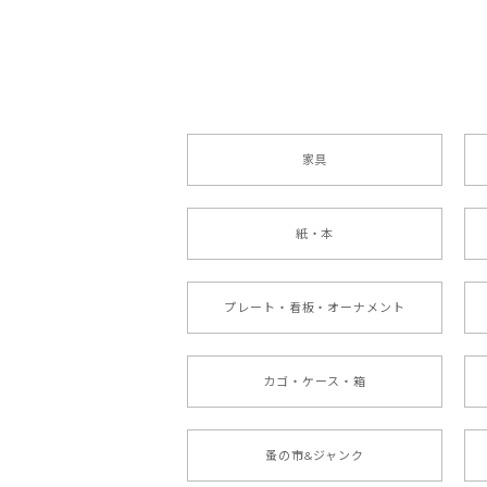
家具
紙・本
プレート・看板・オーナメント
カゴ・ケース・箱
蚤の市&ジャンク