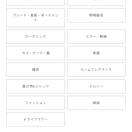
プレート・看板・オーナメン
照明器具
ト
ガーデニング
ミラー・額縁
カゴ・ケース・箱
楽器
雑貨
ルームフレグランス
蚤の市&ジャンク
トルソー
ファッション
麻袋
ドライフラワー