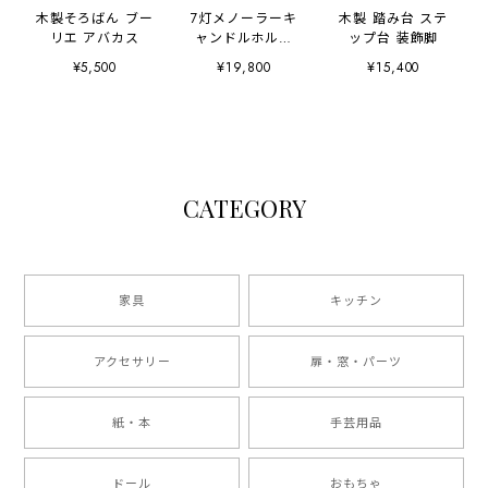
木製そろばん ブー
7灯メノーラーキ
木製 踏み台 ステ
リエ アバカス
ャンドルホルダ
ップ台 装飾脚
ー 燭台
¥5,500
¥19,800
¥15,400
CATEGORY
家具
キッチン
アクセサリー
扉・窓・パーツ
紙・本
手芸用品
ドール
おもちゃ