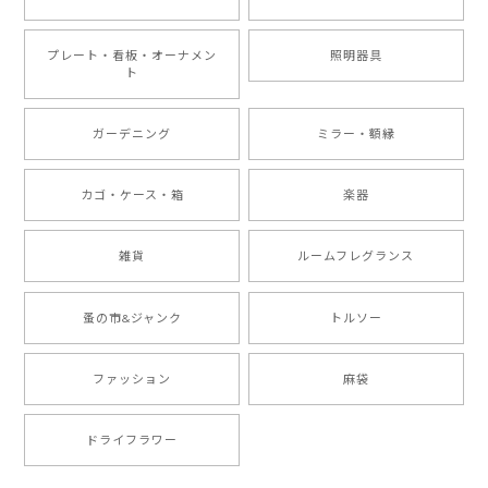
プレート・看板・オーナメン
照明器具
ト
ガーデニング
ミラー・額縁
カゴ・ケース・箱
楽器
雑貨
ルームフレグランス
蚤の市&ジャンク
トルソー
ファッション
麻袋
ドライフラワー