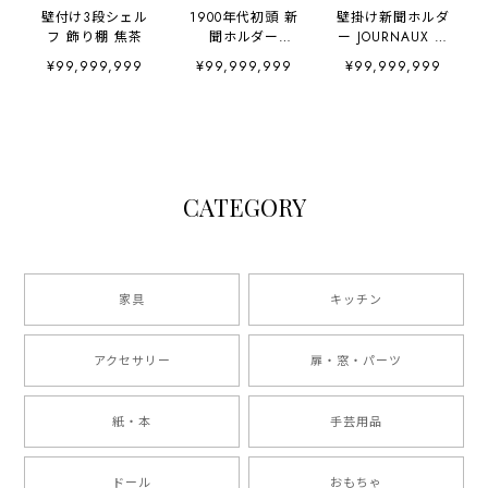
壁付け3段シェル
1900年代初頭 新
壁掛け新聞ホルダ
フ 飾り棚 焦茶
聞ホルダー
ー JOURNAUX さ
JOURNAUX
くらんぼ
¥99,999,999
¥99,999,999
¥99,999,999
CATEGORY
家具
キッチン
アクセサリー
扉・窓・パーツ
紙・本
手芸用品
ドール
おもちゃ