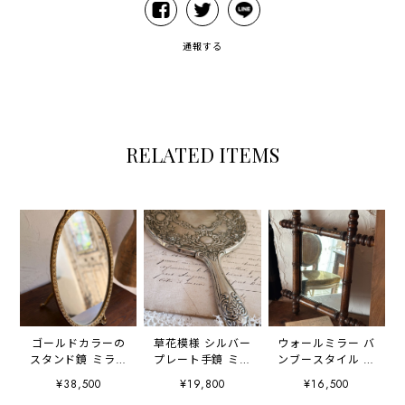
通報する
RELATED ITEMS
ゴールドカラーの
草花模様 シルバー
ウォールミラー バ
スタンド鏡 ミラー
プレート手鏡 ミラ
ンブースタイル 壁
花モチーフ
ー
付鏡
¥38,500
¥19,800
¥16,500