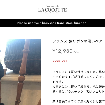
Please use your browser’s translation function.
フランス 紫リボンの黒いベア 
¥12,980
税込
SOLD OUT
フランスにて買い付けしました、黒い
小さめのサイズが可愛らしく、舌をち
トです。
カラダは少し硬い手触りで、毛は短
動）鼻はプラスチック、舌はフェルト
顔は面長でおでこが広く丸く少し出て