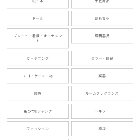
紙・本
手芸用品
ドール
おもちゃ
プレート・看板・オーナメン
照明器具
ト
ガーデニング
ミラー・額縁
カゴ・ケース・箱
楽器
雑貨
ルームフレグランス
蚤の市&ジャンク
トルソー
ファッション
麻袋