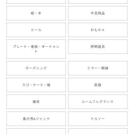
紙・本
手芸用品
ドール
おもちゃ
プレート・看板・オーナメン
照明器具
ト
ガーデニング
ミラー・額縁
カゴ・ケース・箱
楽器
雑貨
ルームフレグランス
蚤の市&ジャンク
トルソー