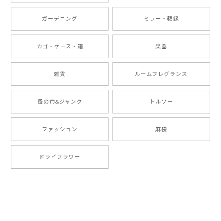
ガーデニング
ミラー・額縁
カゴ・ケース・箱
楽器
雑貨
ルームフレグランス
蚤の市&ジャンク
トルソー
ファッション
麻袋
ドライフラワー