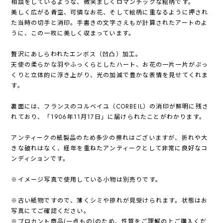
相談をしているような、微笑ましくロマンチックな絵柄です。
美しく広がる青空、可憐なお花、そして絵柄に重なるように押され
た当時の切手と消印。手書きの文字さえもが計算されたアートのよ
うに、この一枚に美しく収まっています。
贅沢にあしらわれたエンボス（凹凸）加工。
天使の柔らかな羽やふっくらとしたハート、お花の一片一片がぷっ
くりと立体的に浮き上がり、光の加減で豊かな表情を見せてくれま
す。
裏面には、フランスのコルベイユ（CORBEIL）の消印が鮮明に残さ
れており、「1906年11月17日」に届けられたことがわかります。
アンティークの紙製品のため多少の擦れはございますが、折れや大
きな破れはなく、経年を重ねたアンティークとして非常に良好なコ
ンディションです。
※イメージ写真で使用している小物は別売りです。
※古い紙物ですので、薄くシミや掠れが見受けられます。状態はお
写真にてご確認ください。
※ブロカント商品(一点もの)のため、性質をご理解の上ご購入くだ