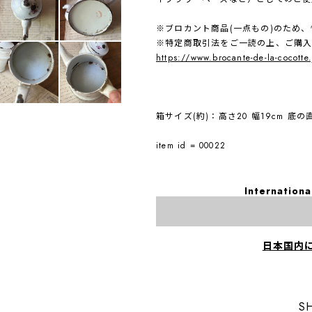
※ブロカント商品(一点もの)のため
※特定商取引法をご一読の上、ご購
https://www.brocante-de-la-cocotte
箱サイズ(約)：高さ20 幅19cm 底の直
item id = 00022
Internationa
日本国内
S