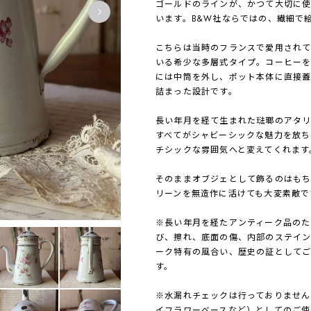
ゴールドのラインが、かつて大切に使
います。B&W社ならではの、繊細で
こちらは当時のフランスで愛用され
いる希少な多層式タイプ。コーヒーを
には中筒を外し、ポット本体に直接
詰まった設計です。
長い年月を経て生まれた琺瑯のアタ
すべてがシャビーシックな魅力を放ち
チシックな雰囲気へと変えてくれます
そのままオブジェとして飾るのはも
リーンを無造作に活けても大変素敵で
※長い年月を経たアンティーク品のた
び、擦れ、底面の傷、内部のステイン
ーク特有の風合い、歴史の証として
す。
※水漏れチェックは行っておりません
イフラワーベースなど）としてのご使