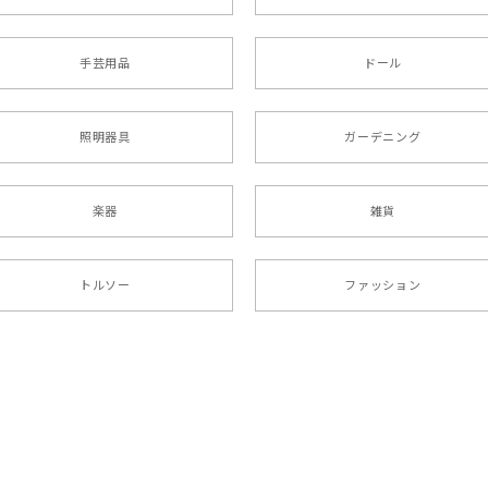
手芸用品
ドール
照明器具
ガーデニング
楽器
雑貨
トルソー
ファッション