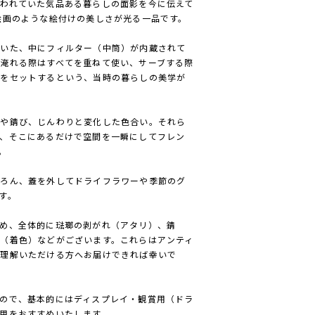
われていた気品ある暮らしの面影を今に伝えて
絵画のような絵付けの美しさが光る一品です。
ていた、中にフィルター（中筒）が内蔵されて
淹れる際はすべてを重ねて使い、サーブする際
蓋をセットするという、当時の暮らしの美学が
リや錆び、じんわりと変化した色合い。それら
、そこにあるだけで空間を一瞬にしてフレン
。
ちろん、蓋を外してドライフラワーや季節のグ
す。
め、全体的に琺瑯の剥がれ（アタリ）、錆
（着色）などがございます。これらはアンティ
ご理解いただける方へお届けできれば幸いで
ので、基本的にはディスプレイ・観賞用（ドラ
用をおすすめいたします。