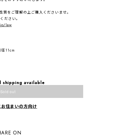
、性質をご理解の上ご購入くださいませ。
入ください。
.jp/law
径11cm
l shipping available
Sold out
にお住まいの方向け
HARE ON