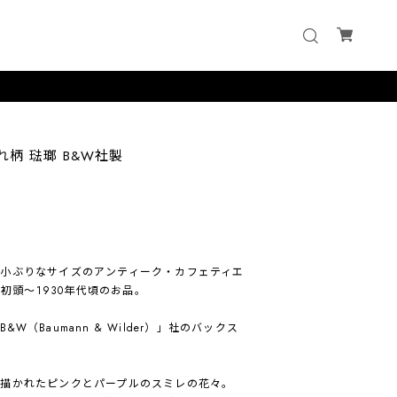
柄 琺瑯 B&W社製
小ぶりなサイズのアンティーク・カフェティエ
代初頭〜1930年代頃のお品。
（Baumann & Wilder）」社のバックス
描かれたピンクとパープルのスミレの花々。