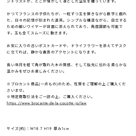
ントラストが、どこか懐かしく凛とした空気を纏っています。
かつてフランスの子供たちが、一粒ずつ玉を弾きながら数字と戯れ
た、日々の記憶が刻まれた道具。シンプルな構造ながら、自立する
ための細いワイヤーが背面に添えられており、角度調節も可能で
す。玉も全てスムーズに動きます。
お気に入りの古いポストカードや、ドライフラワーを添えてデスク
に立てれば、静かな書斎のアクセントになります。
長い年月を経て角が取れた木の質感、そして指先に伝わる柔らかな
温かみをぜひお楽しみください。
※ブロカント商品(一点もの)のため、性質をご理解の上ご購入くだ
さいませ。
※特定商取引法をご一読の上、ご購入ください。
https://www.brocante-de-la-cocotte.jp/law
サイズ(約)：W18.7 H19 厚み1cm