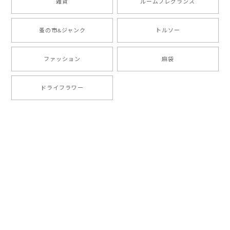
雑貨
ルームフレグランス
蚤の市&ジャンク
トルソー
ファッション
麻袋
ドライフラワー