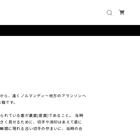
Cie」から、遠くノルマンディー地方のアランソンへ
木箱です。
られている面が裏面(底面)であること。 当時
きく見せるために、切手や消印はあえて底に
た瞬間に現れる古い切手の佇まいに、当時の合