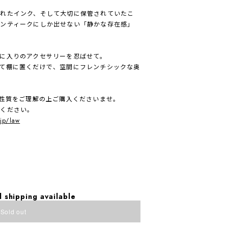
れたインク、そして大切に保管されていたこ
ンティークにしか出せない「静かな存在感」
に入りのアクセサリーを忍ばせて。
て棚に置くだけで、空間にフレンチシックな奥
、性質をご理解の上ご購入くださいませ。
入ください。
.jp/law
l shipping available
Sold out