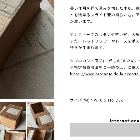
長い年月を経て深みを増した木肌、掠
とを物語るスライド蓋の滑らかさ。ア
が漂います。
アンティークのボタンや古い鍵、お気
また、ドライフラワーやレースを添え
行きが生まれます。
※ブロカント商品(一点もの)のため
※特定商取引法をご一読の上、ご購
https://www.brocante-de-la-cocotte
サイズ(約)：W10.5 H6 D8cm
Internationa