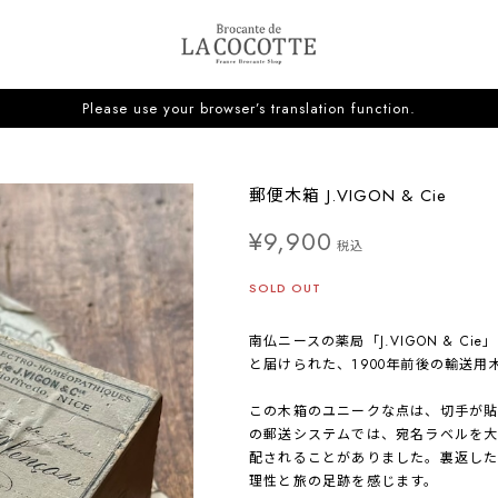
Please use your browser’s translation function.
郵便木箱 J.VIGON & Cie
¥9,900
税込
SOLD OUT
南仏ニースの薬局「J.VIGON & 
と届けられた、1900年前後の輸送用
この木箱のユニークな点は、切手が貼
の郵送システムでは、宛名ラベルを大
配されることがありました。裏返し
理性と旅の足跡を感じます。