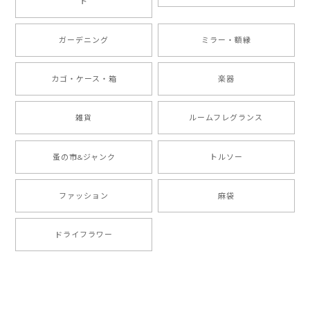
ト
ガーデニング
ミラー・額縁
カゴ・ケース・箱
楽器
雑貨
ルームフレグランス
蚤の市&ジャンク
トルソー
ファッション
麻袋
ドライフラワー