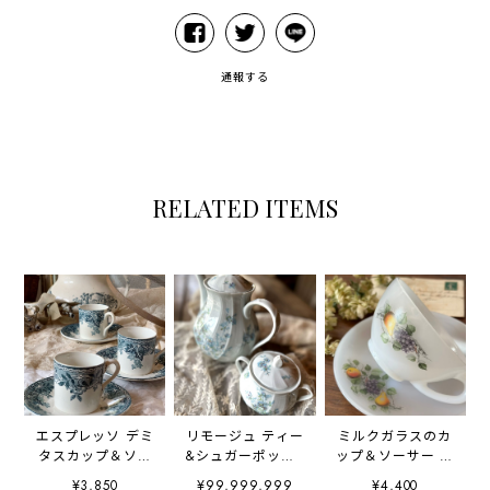
通報する
RELATED ITEMS
エスプレッソ デミ
リモージュ ティー
ミルクガラスのカ
タスカップ＆ソー
&シュガーポット2
ップ＆ソーサー 洋
サーセット
セット LIMOGES
梨と葡萄の柄
¥3,850
¥99,999,999
¥4,400