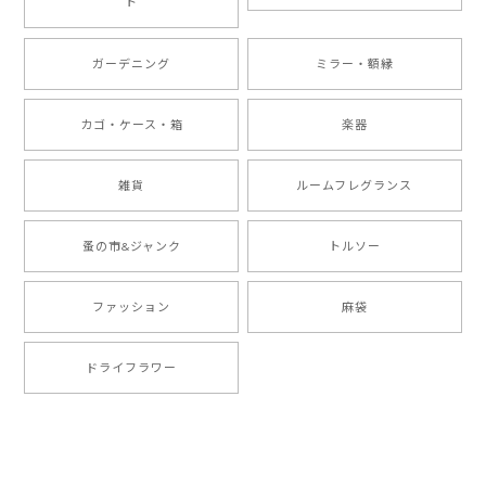
ト
ガーデニング
ミラー・額縁
カゴ・ケース・箱
楽器
雑貨
ルームフレグランス
蚤の市&ジャンク
トルソー
ファッション
麻袋
ドライフラワー