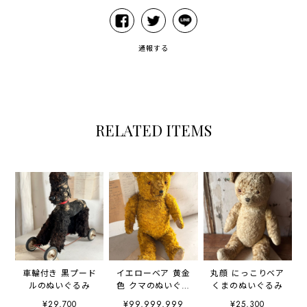
通報する
RELATED ITEMS
車輪付き 黒プード
イエローベア 黄金
丸顔 にっこりベア
ルのぬいぐるみ
色 クマのぬいぐる
くまのぬいぐるみ
み
¥29,700
¥99,999,999
¥25,300