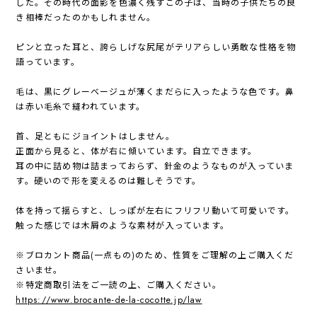
した。その時代の面影を色濃く残すこの子は、当時の子供たちの良
き相棒だったのかもしれません。
ピンと立った耳と、誇らしげな尻尾がテリアらしい勇敢な性格を物
語っています。
毛は、黒にグレーベージュが薄くまだらに入ったような色です。鼻
は赤い毛糸で縫われています。
首、足ともにジョイントはしません。
正面から見ると、体が右に傾いています。自立できます。
耳の中に詰め物は詰まっておらず、針金のようなものが入っていま
す。硬いので形を変えるのは難しそうです。
体を持って揺らすと、しっぽが左右にフリフリ動いて可愛いです。
触った感じでは木屑のような素材が入っています。
※ブロカント商品(一点もの)のため、性質をご理解の上ご購入くだ
さいませ。
※特定商取引法をご一読の上、ご購入ください。
https://www.brocante-de-la-cocotte.jp/law