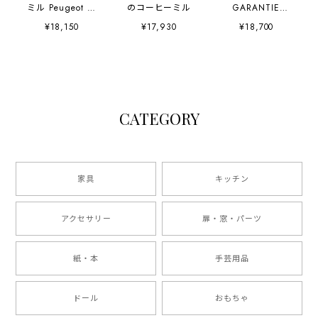
ミル Peugeot オ
のコーヒーミル
GARANTIE
フホワイト
L.V.G.
¥18,150
¥17,930
¥18,700
CATEGORY
家具
キッチン
アクセサリー
扉・窓・パーツ
紙・本
手芸用品
ドール
おもちゃ