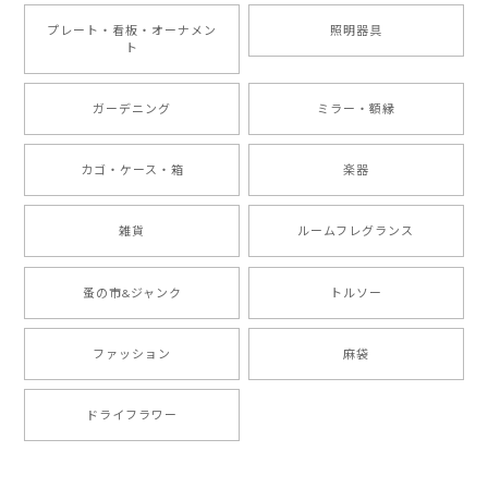
プレート・看板・オーナメン
照明器具
ト
ガーデニング
ミラー・額縁
カゴ・ケース・箱
楽器
雑貨
ルームフレグランス
蚤の市&ジャンク
トルソー
ファッション
麻袋
ドライフラワー