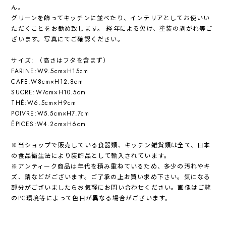
ん。
グリーンを飾ってキッチンに並べたり、インテリアとしてお使いい
ただくことをお勧め致します。 経年による欠け、塗装の剥がれ等ご
ざいます。写真にてご確認ください。
サイズ: （高さはフタを含まず）
FARINE:W9.5cm×H15cm
CAFE:W8cm×H12.8cm
SUCRE:W7cm×H10.5cm
THÉ:W6.5cm×H9cm
POIVRE:W5.5cm×H7.7cm
ÉPICES:W4.2cm×H6cm
※当ショップで販売している食器類、キッチン雑貨類は全て、日本
の食品衛生法により装飾品として輸入されています。
※アンティーク商品は年代を積み重ねているため、多少の汚れやキ
ズ、錆などがございます。ご了承の上お買い求め下さい。気になる
部分がございましたらお気軽にお問い合わせください。画像はご覧
のPC環境等によって色目が異なる場合がございます。