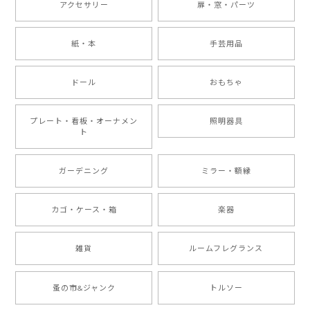
アクセサリー
扉・窓・パーツ
紙・本
手芸用品
ドール
おもちゃ
プレート・看板・オーナメン
照明器具
ト
ガーデニング
ミラー・額縁
カゴ・ケース・箱
楽器
雑貨
ルームフレグランス
蚤の市&ジャンク
トルソー