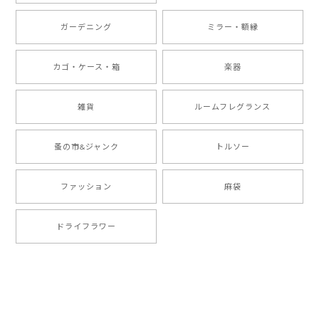
ガーデニング
ミラー・額縁
カゴ・ケース・箱
楽器
雑貨
ルームフレグランス
蚤の市&ジャンク
トルソー
ファッション
麻袋
ドライフラワー