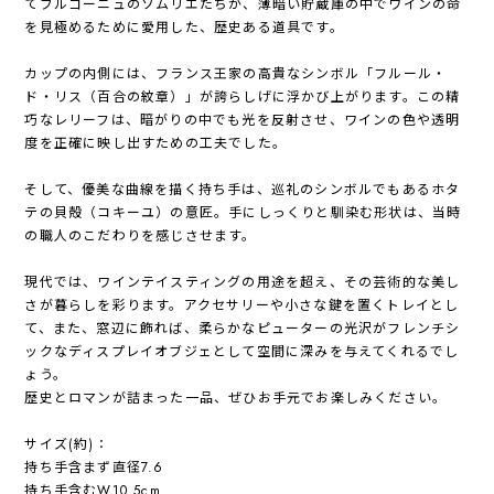
てブルゴーニュのソムリエたちが、薄暗い貯蔵庫の中でワインの命
を見極めるために愛用した、歴史ある道具です。
カップの内側には、フランス王家の高貴なシンボル「フルール・
ド・リス（百合の紋章）」が誇らしげに浮かび上がります。この精
巧なレリーフは、暗がりの中でも光を反射させ、ワインの色や透明
度を正確に映し出すための工夫でした。
そして、優美な曲線を描く持ち手は、巡礼のシンボルでもあるホタ
テの貝殻（コキーユ）の意匠。手にしっくりと馴染む形状は、当時
の職人のこだわりを感じさせます。
現代では、ワインテイスティングの用途を超え、その芸術的な美し
さが暮らしを彩ります。アクセサリーや小さな鍵を置くトレイとし
て、また、窓辺に飾れば、柔らかなピューターの光沢がフレンチシ
ックなディスプレイオブジェとして空間に深みを与えてくれるでし
ょう。
歴史とロマンが詰まった一品、ぜひお手元でお楽しみください。
サイズ(約)：
持ち手含まず直径7.6
持ち手含むW10.5cm