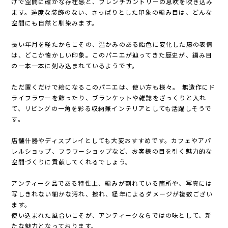
けで空間に確かな存在感と、フレンチカントリーの息吹を吹き込み
ます。過度な装飾のない、さっぱりとした印象の編み目は、どんな
空間にも自然と馴染みます。
長い年月を経たからこその、温かみのある飴色に変化した籐の表情
は、どこか懐かしい印象。このパニエが辿ってきた歴史が、編み目
の一本一本に刻み込まれているようです。
ただ置くだけで絵になるこのパニエは、使い方も様々。 無造作にド
ライフラワーを飾ったり、ブランケットや雑誌をざっくりと入れ
て、リビングの一角を彩る収納兼インテリアとしても活躍しそうで
す。
店舗什器やディスプレイとしても大変おすすめです。カフェやアパ
レルショップ、フラワーショップなど、お客様の目を引く魅力的な
空間づくりに貢献してくれるでしょう。
アンティーク品である特性上、編みが割れている箇所や、写真には
写しきれない細かな汚れ、擦れ、経年によるダメージが複数ござい
ます。
使い込まれた風合いこそが、アンティークならではの味として、新
たな魅力となっております。