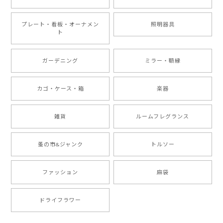
プレート・看板・オーナメン
照明器具
ト
ガーデニング
ミラー・額縁
カゴ・ケース・箱
楽器
雑貨
ルームフレグランス
蚤の市&ジャンク
トルソー
ファッション
麻袋
ドライフラワー