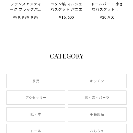
フランスアンティ
ラタン製 マルシェ
ドールパニエ 小さ
ーク ブラックパニ
バスケット パニエ
なバスケット 黒×
エ 差し込み金具
茶
¥99,999,999
¥16,500
¥20,900
CATEGORY
家具
キッチン
アクセサリー
扉・窓・パーツ
紙・本
手芸用品
ドール
おもちゃ